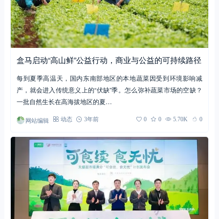
盒马启动“高山鲜”公益行动，商业与公益的可持续路径
每到夏季高温天，国内东南部地区的本地蔬菜因受到环境影响减
产，就会进入传统意义上的“伏缺”季。怎么弥补蔬菜市场的空缺？
一批自然生长在高海拔地区的夏…
网站编辑
动态
3年前
0
0
5.70K
0