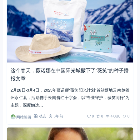
这个春天，薇诺娜在中国阳光城撒下了“薇笑”的种子播
报文章
2月28日-3月4日，2023年薇诺娜“薇笑阳光计划”首站落地云南楚雄
州永仁县，活动携手云南省红十字会，以“专业守护，薇笑同行”为
主题，深度触达…
网站编辑
动态
3年前
0
0
4.06K
0