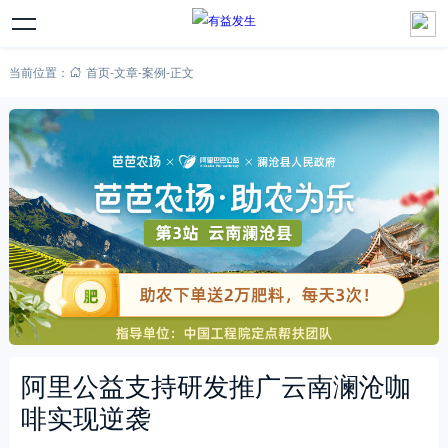
当前位置：
首页
-
文章
-
案例
-
正文
阿里公益支持研发推广云南澜沧咖
啡实现逆袭