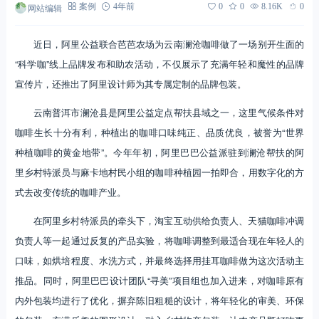
网站编辑
案例
4年前
0
0
8.16K
0
近日，阿里公益联合芭芭农场为云南澜沧咖啡做了一场别开生面的
“科学咖”线上品牌发布和助农活动，不仅展示了充满年轻和魔性的品牌
宣传片，还推出了阿里设计师为其专属定制的品牌包装。
云南普洱市澜沧县是阿里公益定点帮扶县域之一，这里气候条件对
咖啡生长十分有利，种植出的咖啡口味纯正、品质优良，被誉为“世界
种植咖啡的黄金地带”。今年年初，阿里巴巴公益派驻到澜沧帮扶的阿
里乡村特派员与麻卡地村民小组的咖啡种植园一拍即合，用数字化的方
式去改变传统的咖啡产业。
在阿里乡村特派员的牵头下，淘宝互动供给负责人、天猫咖啡冲调
负责人等一起通过反复的产品实验，将咖啡调整到最适合现在年轻人的
口味，如烘培程度、水洗方式，并最终选择用挂耳咖啡做为这次活动主
推品。同时，阿里巴巴设计团队“寻美”项目组也加入进来，对咖啡原有
内外包装均进行了优化，摒弃陈旧粗糙的设计，将年轻化的审美、环保