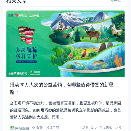
换一批
撬动20万人次的公益营销，有哪些值得借鉴的新思
路？
当宏观环境不确定时，营销预算更谨慎，且更重视ROI，是品牌圈
的普遍现象。如何用巧妙的营销思路斩获立竿见影的高效益，也是
营销人员遇到的大难题。而现…
网站编辑
案例
3年前
0
0
3.96K
0