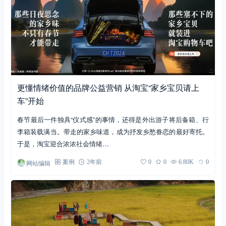
更懂情绪价值的品牌公益营销 从淘宝“家乡宝贝请上
车”开始
春节最后一件独具“仪式感”的事情，还得是外出游子将后备箱、行
李箱装载满当。带走的家乡味道，成为抒发乡愁眷恋的最好寄托。
于是，淘宝迎合浓浓社会情绪…
网站编辑
案例
2年前
0
0
6.80K
0