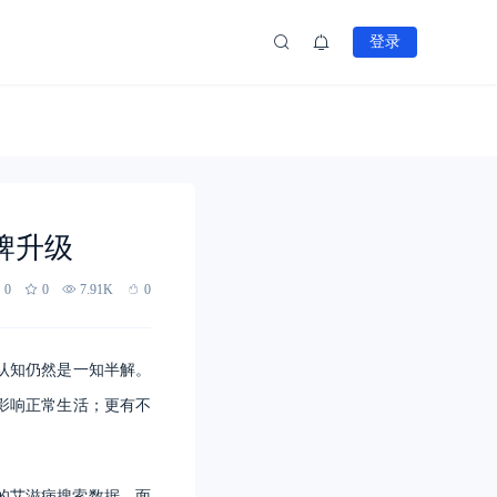
登录
牌升级
0
0
7.91K
0
认知仍然是一知半解。
影响正常生活；更有不
的艾滋病搜索数据，面