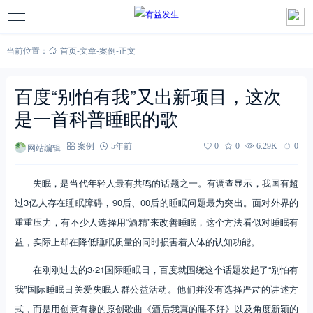
当前位置：
首页
-
文章
-
案例
-
正文
百度“别怕有我”又出新项目，这次
是一首科普睡眠的歌
网站编辑
案例
5年前
0
0
6.29K
0
失眠，是当代年轻人最有共鸣的话题之一。有调查显示，我国有超
过3亿人存在睡眠障碍，90后、00后的睡眠问题最为突出。面对外界的
重重压力，有不少人选择用“酒精”来改善睡眠，这个方法看似对睡眠有
益，实际上却在降低睡眠质量的同时损害着人体的认知功能。
在刚刚过去的3·21国际睡眠日，百度就围绕这个话题发起了“别怕有
我”国际睡眠日关爱失眠人群公益活动。他们并没有选择严肃的讲述方
式，而是用创意有趣的原创歌曲《酒后我真的睡不好》以及角度新颖的