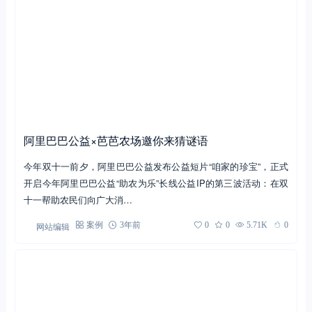
阿里巴巴公益×芭芭农场邀你来猜谜语
今年双十一前夕，阿里巴巴公益发布公益短片“咱家的珍宝”，正式
开启今年阿里巴巴公益“助农为乐”长线公益IP的第三波活动：在双
十一帮助农民们向广大消…
网站编辑
案例
3年前
0
0
5.71K
0