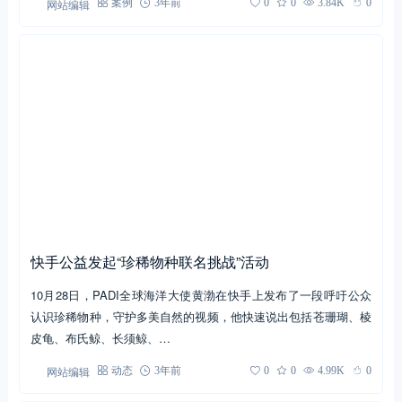
网站编辑
案例
3年前
0
0
3.84K
0
快手公益发起“珍稀物种联名挑战”活动
10月28日，PADI全球海洋大使黄渤在快手上发布了一段呼吁公众
认识珍稀物种，守护多美自然的视频，他快速说出包括苍珊瑚、棱
皮龟、布氏鲸、长须鲸、…
网站编辑
动态
3年前
0
0
4.99K
0