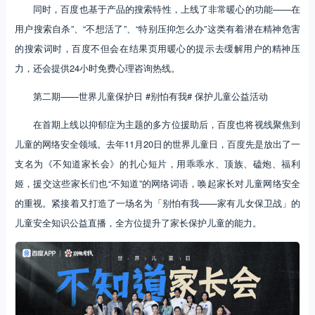
同时，百度也基于产品的搜索特性，上线了非常暖心的功能——在
用户搜索自杀”、“不想活了”、“特别压抑怎么办”这类有着潜在精神危害
的搜索词时，百度不但会在结果页用暖心的提示去缓解用户的精神压
力，还会提供24小时免费心理咨询热线。
第二期——世界儿童保护日 #别怕有我# 保护儿童公益活动
在首期上线以抑郁症为主题的多方位援助后，百度也将视线聚焦到
儿童的网络安全领域。去年11月20日的世界儿童日，百度先是放出了一
支名为《不知道家长会》的扎心短片，用乖乖水、顶族、磕炮、福利
姬，援交这些家长们也“不知道”的网络词语，唤起家长对儿童网络安全
的重视。紧接着又打造了一场名为「别怕有我——家有儿女保卫战」的
儿童安全知识公益直播，全方位提升了家长保护儿童的能力。