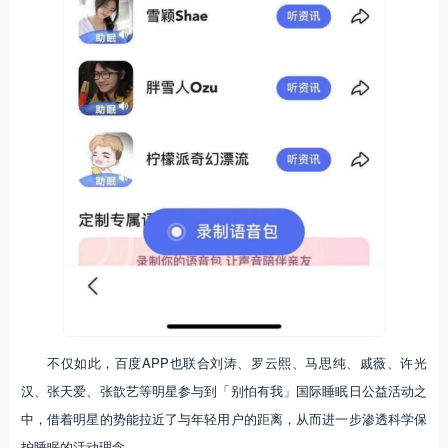
不仅如此，百度APP也联合刘涛、罗云熙、马思纯、戚薇、许光
汉、张天爱、张歆艺等明星参与到「别怕有我」国际睡眠日公益活动之
中，借着明星的势能拉近了与年轻用户的距离，从而进一步渗透科学保
护睡眠的活动理念。