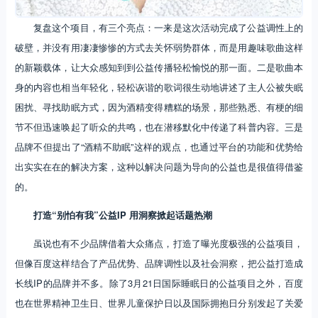
复盘这个项目，有三个亮点：一来是这次活动完成了公益调性上的
破壁，并没有用凄凄惨惨的方式去关怀弱势群体，而是用趣味歌曲这样
的新颖载体，让大众感知到到公益传播轻松愉悦的那一面。二是歌曲本
身的内容也相当年轻化，轻松诙谐的歌词很生动地讲述了主人公被失眠
困扰、寻找助眠方式，因为酒精变得糟糕的场景，那些熟悉、有梗的细
节不但迅速唤起了听众的共鸣，也在潜移默化中传递了科普内容。三是
品牌不但提出了“酒精不助眠”这样的观点，也通过平台的功能和优势给
出实实在在的解决方案，这种以解决问题为导向的公益也是很值得借鉴
的。
打造“别怕有我”公益IP 用洞察掀起话题热潮
虽说也有不少品牌借着大众痛点，打造了曝光度极强的公益项目，
但像百度这样结合了产品优势、品牌调性以及社会洞察，把公益打造成
长线IP的品牌并不多。除了3月21日国际睡眠日的公益项目之外，百度
也在世界精神卫生日、世界儿童保护日以及国际拥抱日分别发起了关爱