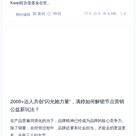
瑜伽垫变操场，Keepland让运动快乐变简单
运动入坑装备先行，不少都市丽人都有一条以上瑜伽垫，然而是否
有想过，自己的闲置或淘汰装备，可以为别人传递运动的快乐？
Keep联合壹基金在世…
网站编辑
案例
3年前
0
0
4.24K
0