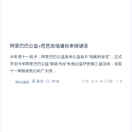
百度趣味科普艾滋病，以花样公益营销玩法撬动品牌
升级
如今随着教育的普及化，艾滋病不再是一个让人谈之色变的存在，
但多数人对于艾滋病的认知仍然是一知半解。由于缺乏必要的防艾
知识，不少人会在面对一些疑似…
网站编辑
案例
4年前
0
0
7.91K
0