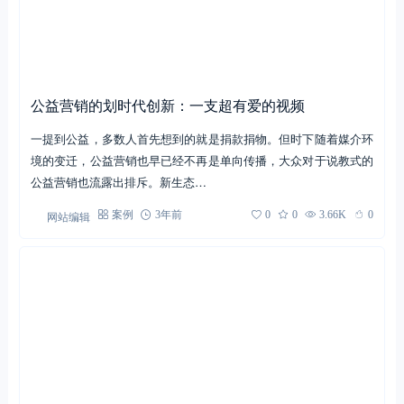
阿里巴巴公益×芭芭农场邀你来猜谜语
今年双十一前夕，阿里巴巴公益发布公益短片“咱家的珍宝”，正式
开启今年阿里巴巴公益“助农为乐”长线公益IP的第三波活动：在双
十一帮助农民们向广大消…
网站编辑
案例
3年前
0
0
5.71K
0
公益营销的划时代创新：一支超有爱的视频