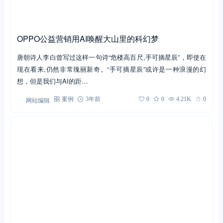
一提到公益，多数人首先想到的就是捐款捐物。但时下随着媒介环
境的变迁，公益营销也早已经不再是单向传播，大众对于说教式的
公益营销也流露出排斥。新生态…
网站编辑
案例
3年前
0
0
3.66K
0
OPPO公益营销用AI唤醒大山里的科幻梦
唐朝诗人李白曾写过这样一句诗“危楼高百尺,手可摘星辰”，即使在
现在看来,仍然非常瑰丽新奇。“手可摘星辰”或许是一种浪漫的幻