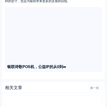
银联诗歌POS机不仅顺应国家宏观层面上的发展趋势和目标，也契
合当代社交媒体的变迁趋势，巧妙借用品牌官方、主流媒体、跨界品
牌、年轻消费者等多方的合力，将公益的声量扩展到整个社会层面，最
终让帮助山区小诗人的事，不再只是品牌自身的事儿，而变成了全社会
的事儿。
当然，最最重要的是，一个公益项目想要做好，就要聚焦具体的项
目和目标人群，持之以恒地发声并行动。银联诗歌POS机连续四年面向
山区小诗人，用各种创新方式，让山里孩子的才华被看见；同时，银联
也持续吸引更多人打开云闪付APP，搜索诗歌POS机为孩子们捐款，长
期导流，让点滴善意汇聚成河。4年守护山里小诗人的诗歌梦，相信这
样的坚守，也会为银联带来更多的灵感和回报。