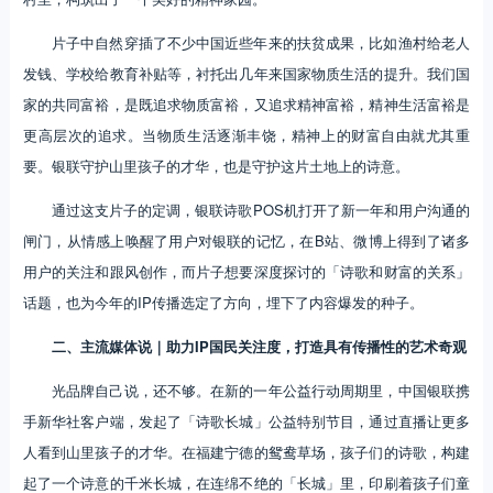
片子中自然穿插了不少中国近些年来的扶贫成果，比如渔村给老人
发钱、学校给教育补贴等，衬托出几年来国家物质生活的提升。我们国
家的共同富裕，是既追求物质富裕，又追求精神富裕，精神生活富裕是
更高层次的追求。当物质生活逐渐丰饶，精神上的财富自由就尤其重
要。银联守护山里孩子的才华，也是守护这片土地上的诗意。
通过这支片子的定调，银联诗歌POS机打开了新一年和用户沟通的
闸门，从情感上唤醒了用户对银联的记忆，在B站、微博上得到了诸多
用户的关注和跟风创作，而片子想要深度探讨的「诗歌和财富的关系」
话题，也为今年的IP传播选定了方向，埋下了内容爆发的种子。
二、主流媒体说｜助力IP国民关注度，打造具有传播性的艺术奇观
光品牌自己说，还不够。在新的一年公益行动周期里，中国银联携
手新华社客户端，发起了「诗歌长城」公益特别节目，通过直播让更多
人看到山里孩子的才华。在福建宁德的鸳鸯草场，孩子们的诗歌，构建
起了一个诗意的千米长城，在连绵不绝的「长城」里，印刷着孩子们童