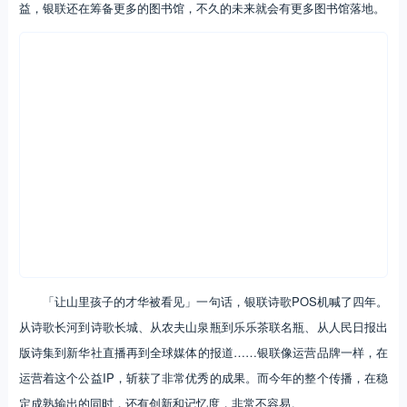
付搜索诗歌POS机进行捐款，对孩子们的诗歌梦给予回应。
对于在城市里打工的成年人来说，看到听到山里孩子至真至纯的诗
歌，又何尝不是获得一种内心的疗愈？银联为山区里的小孩构建精神自
由的未来，也是为城市里的大人和山村孩子之间，构建双重的精神奔
赴。
五、品牌持续行动｜小诗人图书馆落地，为小诗人的诗歌梦护航
公益发声轰轰烈烈，但最终给用户交付出实实在在的公益成果，才
是检验品牌善意和能力的重要标准。目前银联诗歌POS机所筹得的善
款，已经建成了第一座小诗人图书馆，近5000名孩子从公益课程中受
益，银联还在筹备更多的图书馆，不久的未来就会有更多图书馆落地。