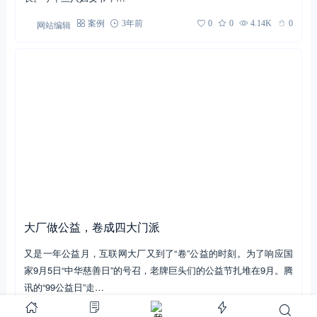
2000+达人共创“闪光她力量”，满婷如何解锁节点营销
公益新玩法？
在产品普遍同质化的当下，品牌精神已经成为品牌的核心竞争力。
除了销量，在经营过程中，品牌还要有社会担当，才能走的更远更
长。今年三八妇女节，…
网站编辑
案例
3年前
0
0
4.14K
0