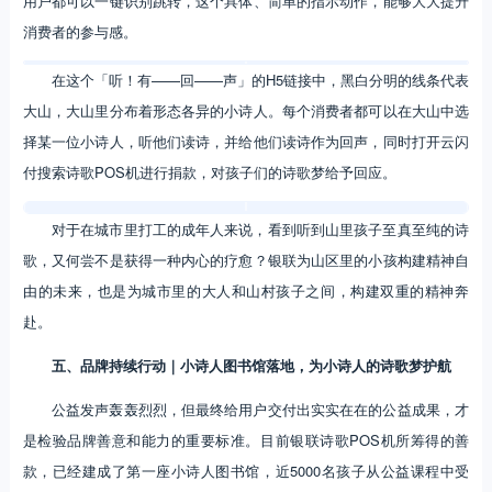
进二次传播。而在这个过程中，银联诗歌POS机用有创意、低成本的方
式，放大了线下传播场景，提升了目标人群对品牌的好感度，也将城市
年轻人和山区小孩真正link了起来。
四、让消费者做｜精准聚焦的行动指示，让每份善意都能如期抵达
多方联动发声之后，消费者的情绪已经被顶到了最高点，这时最重
要的是用清晰的行动指令，汇聚多条细流，让公益行动真正落地。品牌
给用户的参与方式越直接、越简单，就越能提升用户的关注度和参与
度。
为此，银联诗歌POS机开通了线上募捐版本，在众多传播物料中，
用户都可以一键识别跳转，这个具体、简单的指示动作，能够大大提升
消费者的参与感。
在这个「听！有——回——声」的H5链接中，黑白分明的线条代表
大山，大山里分布着形态各异的小诗人。每个消费者都可以在大山中选
择某一位小诗人，听他们读诗，并给他们读诗作为回声，同时打开云闪