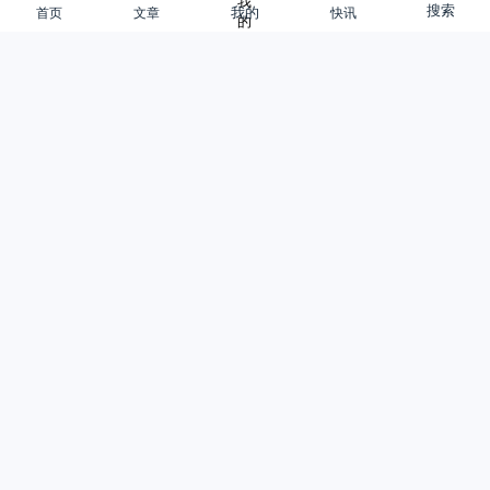
搜索
首页
文章
快讯
我的
大厂做公益，卷成四大门派
又是一年公益月，互联网大厂又到了“卷”公益的时刻。为了响应国
家9月5日“中华慈善日”的号召，老牌巨头们的公益节扎堆在9月。腾
讯的“99公益日”走…
网站编辑
观点
2年前
0
0
6.97K
0