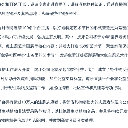
会和TRAFFIC，邀请专家走进直播间，讲解濒危物种知识，通过直播
护濒危物种及其栖息地，从而保护生物多样性。
益计划将邀请100名平台主播，以打造特定艺术节日的形式营造更为紧密
术助力可持续发展，弘扬生态文明。其中，虎牙公司将于今年“世界老虎日
演、虎主题艺术画展等核心内容；并着力打造“沙滩”艺术节，聚焦鲸落保
野象谷社区举办“山谷里的艺术节”，发起象群迁徙摄影展和大象主题艺术
保护工作深入开展，虎牙公司还将发起“虎粮守护计划”，成立了野生物反
播系列活动开发虎粮捐助功能，加注公益支持标签。虎牙直播平台会将公益
，用于野生动物反盗猎工作，如巡山清套、社区宣传和共建等专项行动。
平台拥有超过10万人的注册志愿者，将凭借其持续壮大的志愿者队伍向公
野生动植物非法贸易防范知识，以杜绝野生动植物交易；并且将持续开发“
物的相关信息进行AI识别，并做到高效分级分类处理。