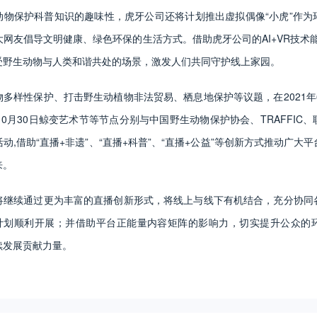
动物保护科普知识的趣味性，虎牙公司还将计划推出虚拟偶像“小虎”作为
网友倡导文明健康、绿色环保的生活方式。借助虎牙公司的AI+VR技术
受野生动物与人类和谐共处的场景，激发人们共同守护线上家园。
多样性保护、打击野生动植物非法贸易、栖息地保护等议题，在2021年
10月30日鲸变艺术节等节点分别与中国野生动物保护协会、TRAFFIC
动,借助“直播+非遗”、“直播+科普”、“直播+公益”等创新方式推动广大
来。
将继续通过更为丰富的直播创新形式，将线上与线下有机结合，充分协同
益计划顺利开展；并借助平台正能量内容矩阵的影响力，切实提升公众的
续发展贡献力量。