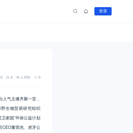
登录
0
0
1.35W
0
平台人气主播齐聚一堂，
际野生物贸易研究组织
虎卫家园”环保公益计划
司CEO董荣杰、虎牙公