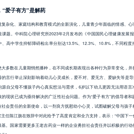
，“爱子有方”是解药
境复杂化、家庭结构和教育模式的全新演化，儿童青少年面临的情感、心
课题。中科院心理研究所2023年2月发布的《中国国民心理健康发展报告(20
、高中学生抑郁障碍检出率分别达13.5%、12.3%、10.8%，不同程
绝大多数在儿童期悄然播种，在不同成长期表现出各种行为异常变化，并
母的言行举止深刻影响着幼儿心灵成长，爱不对、爱无方、爱缺失等是导致
均源自父母不懂孩子内心真实想法与需求，6岁以下幼儿更因无法用语言
效的现状已成为亟待解决的广泛性社会问题。作为“爱子有方”的倡导者和
业社会责任的全新使命，以一剂良方抚慰幼小心灵，试图破解父母与孩子
室主任陈江旗在致辞中对此给予了高度肯定和全力支持，表示：“中国下一
根基。国家需要更多王老吉药业一样的企业勇担社会责任并以积极的行动