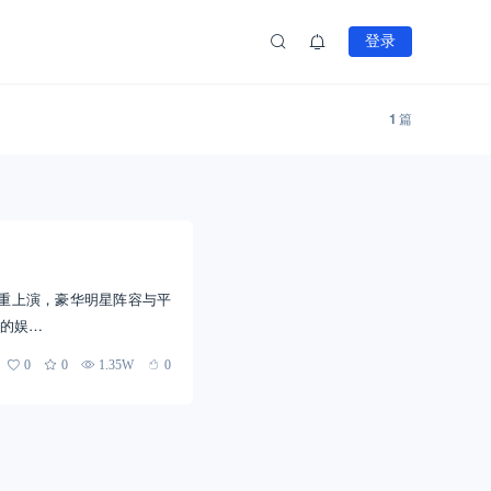
登录
1
篇
隆重上演，豪华明星阵容与平
的娱…
0
0
1.35W
0