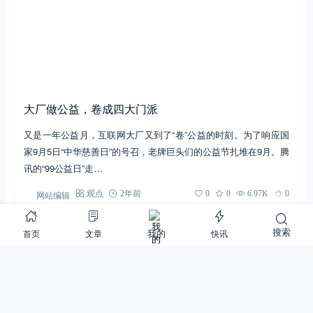
大厂做公益，卷成四大门派
又是一年公益月，互联网大厂又到了“卷”公益的时刻。为了响应国
家9月5日“中华慈善日”的号召，老牌巨头们的公益节扎堆在9月。腾
讯的“99公益日”走…
网站编辑
观点
2年前
0
0
6.97K
0
搜索
首页
文章
快讯
我的