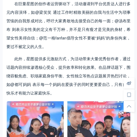
在巨量星图的创作者运营驱动下，活动邀请到平台优质达人进行多
元内容演绎，如@梁笑笑 通过工作时精致美丽的自我与生活中为琐事
苦恼的自我形成对比，呼吁大家勇敢地去接受自己的每一面；@汤布里
布 则表示女性美的定义有千万种，并不是只有瘦才是完美的身材，希
望女性美得自信；@范一格fanfan倡导女性不要被“妈妈”的身份拘束，
要过不被定义的人生。
此外，星图提供多元激励方式，为活动带来大量优秀创作者，通过
话题内容持续渗透核心受众，提升效率和转化效果。在品牌话题下，围
绕容貌焦虑、职场家庭身份平衡、女性独立等热点议题展开热烈讨论，
如@都可妈妈 表示每一个妈妈在爱孩子的同时更要爱自己，只有自己
快乐才有能力让家庭快乐。