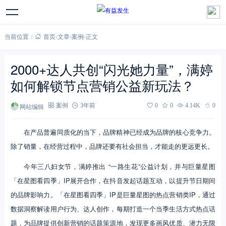
当前位置：
首页
-
文章
-
案例
-
正文
2000+达人共创“闪光她力量”，满婷
如何解锁节点营销公益新玩法？
网站编辑
案例
3年前
0
0
4.14K
0
在产品普遍同质化的当下，品牌精神已经成为品牌的核心竞争力。
除了销量，在经营过程中，品牌还要有社会担当，才能走的更远更长。
今年三八妇女节，满婷推出 “一路生花”公益计划，并与巨量星图
「在星图看四季」IP展开合作，在抖音发起话题互动，以提升节日期间
的品牌影响力。「在星图看四季」IP是巨量星图的热点营销类IP，通过
数据洞察解读用户行为、达人创作，每期打造一个当季生活方式热点话
题，为品牌提供创新营销的话题策源地，发现更多画风优质、潜力无限