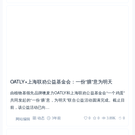
OATLY×上海联劝公益基金会：一份“膳”意为明天
由植物基领先品牌噢麦力OATLY和上海联劝公益基金会“一个鸡蛋”
共同发起的“一份‘膳’意，为明天”联合公益活动圆满完成。截止目
前，该公益活动已向…
网站编辑
动态
3年前
0
0
3.89K
0