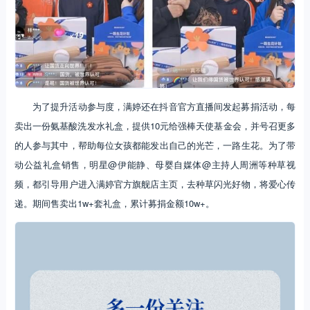
为了提升活动参与度，满婷还在抖音官方直播间发起募捐活动，每
卖出一份氨基酸洗发水礼盒，提供10元给强棒天使基金会，并号召更多
的人参与其中，帮助每位女孩都能发出自己的光芒，一路生花。为了带
动公益礼盒销售，明星@伊能静、母婴自媒体@主持人周洲等种草视
频，都引导用户进入满婷官方旗舰店主页，去种草闪光好物，将爱心传
递。期间售卖出1w+套礼盒，累计募捐金额10w+。