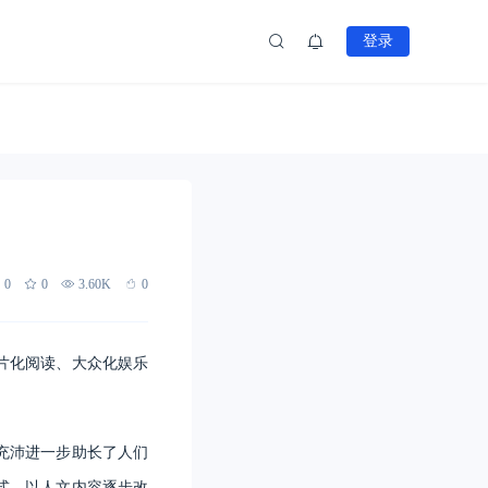
登录
0
0
3.60K
0
片化阅读、大众化娱乐
充沛进一步助长了人们
式，以人文内容逐步改