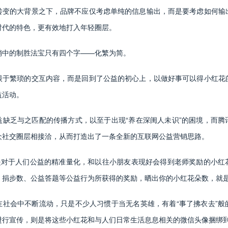
转变的大背景之下，品牌不应仅考虑单纯的信息输出，而是要考虑如何输
时代的特色，更有效地打入年轻圈层。
销中的制胜法宝只有四个字——化繁为简。
眼于繁琐的交互内容，而是回到了公益的初心上，以做好事可以得小红花
益活动。
益缺乏与之匹配的传播方式，以至于出现“养在深闺人未识”的困境，而腾
众社交圈层相接洽，从而打造出了一条全新的互联网公益营销思路。
”是对于人们公益的精准量化，和以往小朋友表现好会得到老师奖励的小红
、捐步数、公益答题等公益行为所获得的奖励，晒出你的小红花朵数，就
在社会中不断流动，只是不少人习惯于当无名英雄，有着“事了拂衣去”般
进行宣传，则是将这些小红花和与人们日常生活息息相关的微信头像捆绑