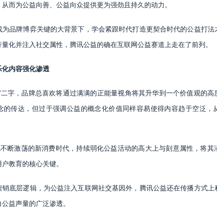
，从而为公益向善、公益向众提供更为强劲且持久的动力。
成为品牌博弈关键的大背景下，学会紧跟时代打造更契合时代的公益打法
行量化并注入社交属性，腾讯公益的确在互联网公益赛道上走在了前列。
乐化内容强化渗透
益”二字，品牌总喜欢将通过满满的正能量视角将其升华到一个价值观的高
念的传达，但过于强调公益的概念化价值同样容易使得内容趋于空泛，
化不断激荡的新消费时代，持续弱化公益活动的高大上与刻意属性，将其
用户教育的核心关键。
营销底层逻辑，为公益注入互联网社交基因外，腾讯公益还在传播方式上
力公益声量的广泛渗透。