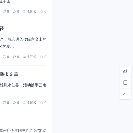
在中国…
0
0
4.64K
0
径
产，就会进入传统意义上的
区的夏…
0
0
5.70K
0
子播报文章
南楚雄州永仁县，活动携手云南
0
0
4.06K
0
式开启今年阿里巴巴公益“助