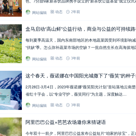
色、7分甜9家新茶饮品牌携手设立的“新茶饮公益基金”成立仪式
网站编辑
动态
2年前
盒马启动“高山鲜”公益行动，商业与公益的可持续路
每到夏季高温天，国内东南部地区的本地蔬菜因受到环境影响减
“伏缺”季。怎么弥补蔬菜市场的空缺？一批自然生长在高海拔地
网站编辑
动态
3年前
这个春天，薇诺娜在中国阳光城撒下了“薇笑”的种
2月28日-3月4日，2023年薇诺娜“薇笑阳光计划”首站落地云
省红十字会，以“专业守护，薇笑同行”为主题，深度触达…
网站编辑
动态
3年前
阿里巴巴公益×芭芭农场邀你来猜谜语
今年双十一前夕，阿里巴巴公益发布公益短片“咱家的珍宝”，正