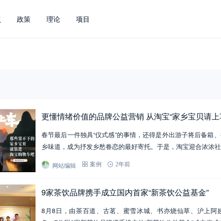
点
政策
理论
项目
更懂情绪价值的品牌公益营销 从淘宝“家乡宝贝请上
春节最后一件独具“仪式感”的事情，还得是外出游子将后备箱
乡味道，成为抒发乡愁眷恋的最好寄托。于是，淘宝迎合浓浓社
网站编辑
案例
2年前
9家茶饮品牌携手成立国内首家“新茶饮公益基金”
8月8日，由茶百道、古茗、蜜雪冰城、书亦烧仙草、沪上阿