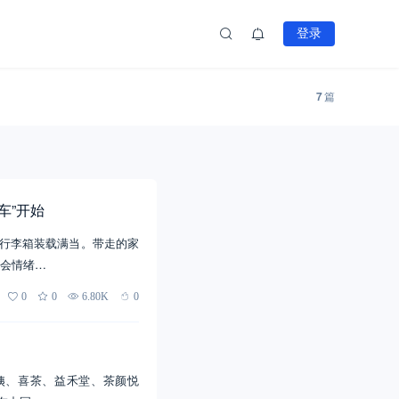
登录
7
篇
车”开始
、行李箱装载满当。带走的家
会情绪…
0
0
6.80K
0
姨、喜茶、益禾堂、茶颜悦