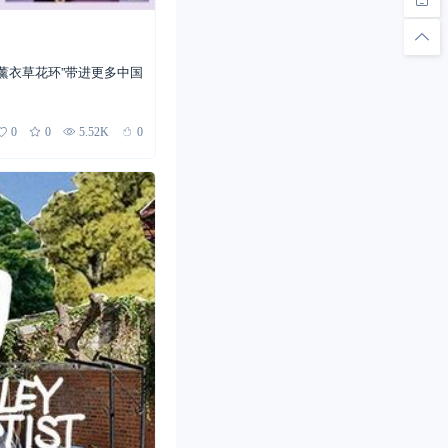
薰衣草花环”带进更多中国
0
0
5.52K
0