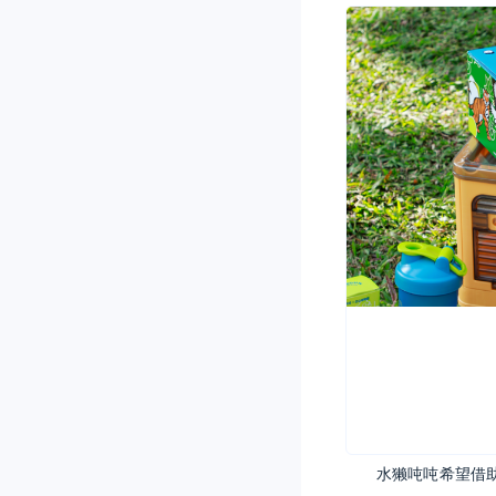
水獭吨吨希望借