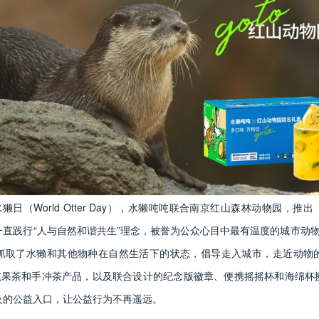
獭日（World Otter Day），水獭吨吨联合南京红山森林动物园，推出
直践行“人与自然和谐共生”理念，被誉为公众心目中最有温度的城市动
抓取了水獭和其他物种在自然生活下的状态，倡导走入城市，走近动物
吨吨果茶和手冲茶产品，以及联合设计的纪念版徽章、便携摇摇杯和海绵杯
及的公益入口，让公益行为不再遥远。