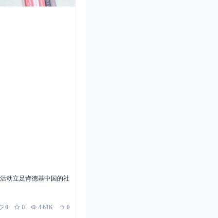
。活动立足肯德基中国的社
0
0
4.61K
0