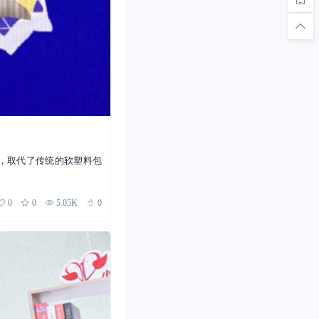
成，取代了传统的软塑料包
0
0
5.05K
0