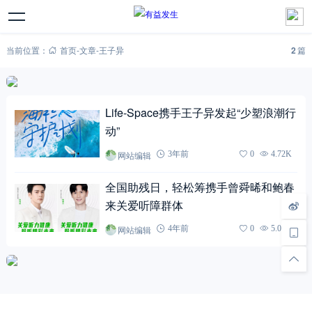
当前位置：
首页
-
文章
-
王子异
2
篇
Life-Space携手王子异发起“少塑浪潮行
动”
网站编辑
3年前
0
4.72K
全国助残日，轻松筹携手曾舜晞和鲍春
来关爱听障群体
网站编辑
4年前
0
5.01K