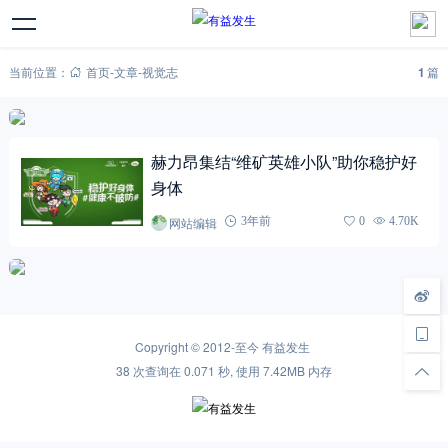
当前位置：
首页
-
文章
-
视觉志
1
篇
赫力昂集结“维矿英雄小队”助你稳护好
身体
网站编辑
3年前
0
4.70K
Copyright © 2012-至今
有益发生
38 次查询在 0.071 秒, 使用 7.42MB 内存