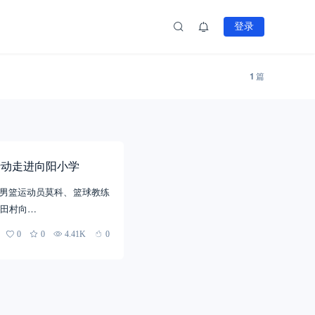
登录
1
篇
大行动走进向阳小学
国男篮运动员莫科、篮球教练
田村向…
0
0
4.41K
0