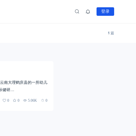
登录
1
篇
云南大理鹤庆县的一所幼儿
际健研…
0
0
5.06K
0