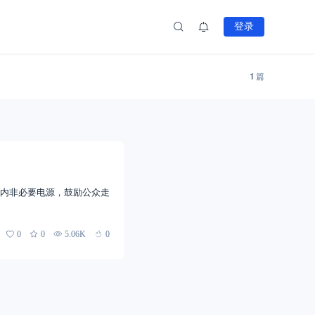
登录
1
篇
闭店内非必要电源，鼓励公众走
0
0
5.06K
0