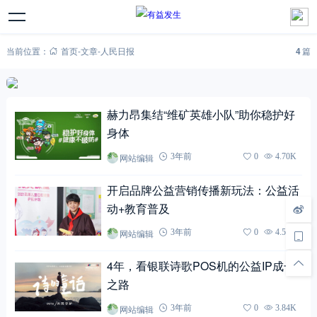
当前位置：
首页
-
文章
-
人民日报
4
篇
赫力昂集结“维矿英雄小队”助你稳护好
身体
网站编辑
3年前
0
4.70K
开启品牌公益营销传播新玩法：公益活
动+教育普及
网站编辑
3年前
0
4.55K
4年，看银联诗歌POS机的公益IP成长
之路
网站编辑
3年前
0
3.84K