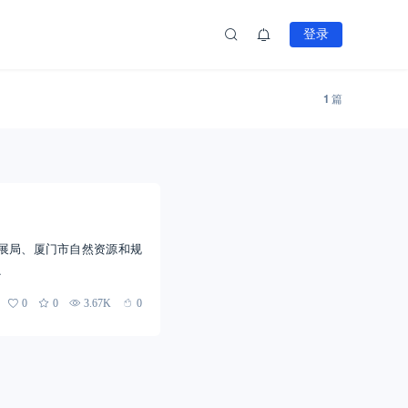
登录
1
篇
展局、厦门市自然资源和规
…
0
0
3.67K
0