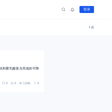
登录
1
篇
由纸和聚乳酸复合而成的可降
0
0
5.05K
0