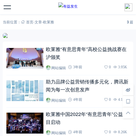
当前位置：
首页
-
文章
-
欧莱雅
3
篇
欧莱雅“有意思青年”高校公益挑战赛在
沪颁奖
网站编辑
3年前
0
3.95K
助力品牌公益营销传播多元化，腾讯新
闻为每一次创意发声
网站编辑
4年前
0
4.15K
欧莱雅中国2022年“有意思青年”公益项
目启动
网站编辑
4年前
0
8.26K