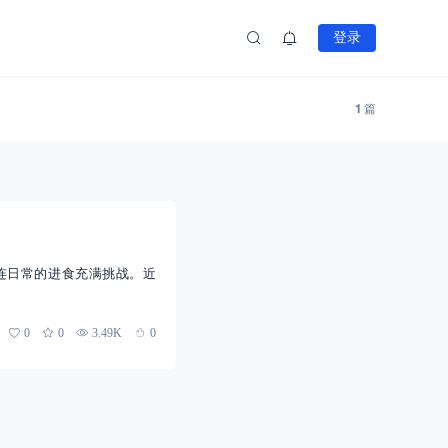
登录
1
篇
连日常的进食充满挑战。近
0
0
3.49K
0