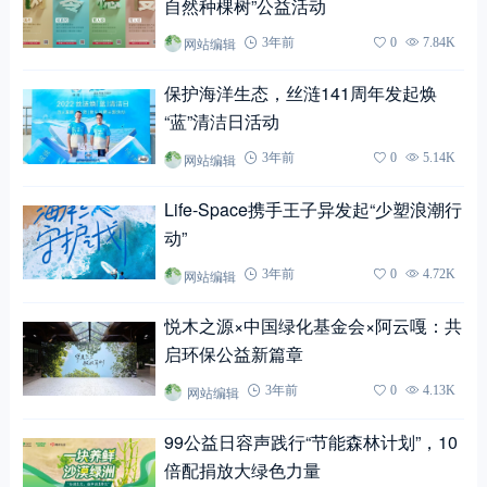
自然种棵树”公益活动
网站编辑
3年前
0
7.84K
保护海洋生态，丝涟141周年发起焕
“蓝”清洁日活动
网站编辑
3年前
0
5.14K
Life-Space携手王子异发起“少塑浪潮行
动”
网站编辑
3年前
0
4.72K
悦木之源×中国绿化基金会×阿云嘎：共
启环保公益新篇章
网站编辑
3年前
0
4.13K
99公益日容声践行“节能森林计划”，10
倍配捐放大绿色力量