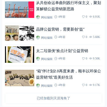
从共创命运单曲到践行环保主义，聚划
算解锁公益营销新思路
网站编辑
4年前
0
6.91K
品牌公益营销，需要新创“益”
网站编辑
4年前
0
5.68K
太二垃圾侠“捡点计划”公益营销
网站编辑
4年前
0
9.50K
“箱”伴计划2.0再度来袭，顺丰以环保公
益营销“纸”造美好生活
网站编辑
4年前
0
9.17K
已经加载到天涯海角了