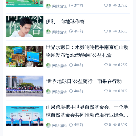
网站编辑
3年前
0
3.77K
伊利：向地球作答
网站编辑
4年前
0
3.65K
世界水獭日：水獭吨吨携手南京红山动
物园发布“goto动物园”公益礼盒
网站编辑
4年前
0
6.26K
“世界地球日”公益骑行，雨果在行动
网站编辑
4年前
0
6.91K
雨果跨境携手世界自然基金会、一个地
球自然基金会共同推动跨境行业绿色升
级
网站编辑
4年前
0
6.30K