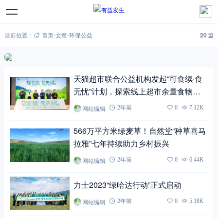
当前位置：
首页
-
文章
-
环保公益
20
篇
天猫超市联合公益机构发起“可食续·食
无忧”计划，探索线上超市余量食物共
享模式
网站编辑
2年前
0
7.12K
566万平方米绿麦草！自然堂“种草喜马
拉雅”七年持续助力乡村振兴
网站编辑
2年前
0
6.44K
力士2023“绿哈达行动”正式启动
网站编辑
2年前
0
5.18K