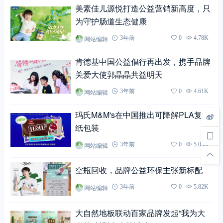
美素佳儿源悦打造公益营销新高度，只
为守护肠道生态健康
网站编辑
3年前
0
4.78K
肯德基中国公益倡行再出发，携手品牌
关爱大使郭晶晶共益明天
网站编辑
3年前
0
4.61K
玛氏M&M's在中国推出可降解PLA复合
纸包装
网站编辑
3年前
0
5.05K
空瓶回收，品牌公益环保主张新标配
网站编辑
3年前
0
5.82K
大自然地板联动百家品牌发起“我为大