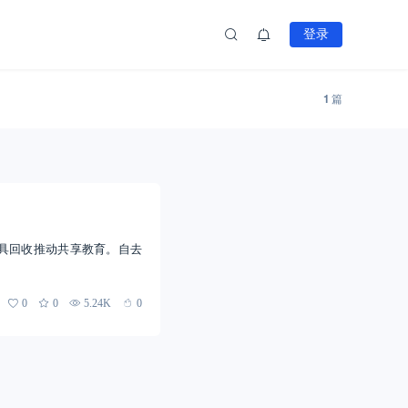
登录
1
篇
玩具回收推动共享教育。自去
0
0
5.24K
0