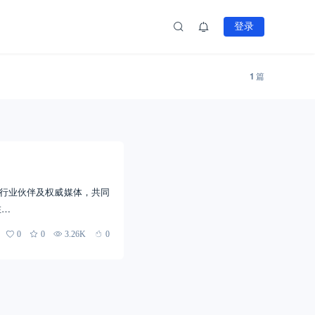
登录
1
篇
、行业伙伴及权威媒体，共同
在…
0
0
3.26K
0