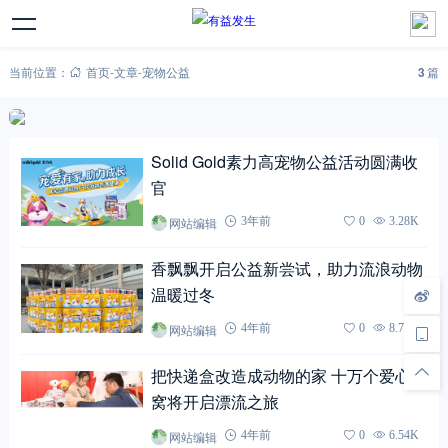
当前位置：
首页
-
文章
-
宠物公益
3
篇
Solid Gold素力高宠物公益活动圆满收
官
网站编辑
3年前
0
3.28K
香飘飘开启公益新尝试，助力流浪动物
温暖过冬
网站编辑
4年前
0
8.77K
把快递盒改造成动物的家 十万个爱心小
窝将开启漂流之旅
网站编辑
4年前
0
6.54K