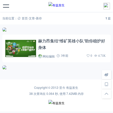
当前位置：
首页
-
文章
-
善存
1
篇
赫力昂集结“维矿英雄小队”助你稳护好
身体
网站编辑
3年前
0
4.71K
Copyright © 2012-至今
有益发生
38 次查询在 0.064 秒, 使用 7.42MB 内存