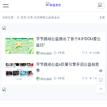
当前位置：
首页
-
文章
-
北京峥爱公益基金会
2
篇
字节跳动公益推出了首个9.5“DOU爱公
益日”
网站编辑
3年前
0
4.44K
字节跳动公益x巨量引擎开启公益创意
季
网站编辑
4年前
0
7.40K