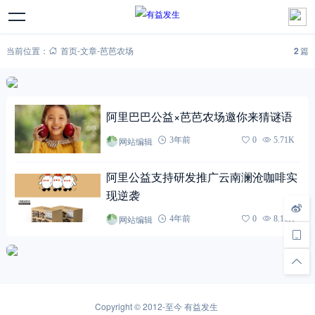
当前位置：
首页
-
文章
-
芭芭农场
2
篇
阿里巴巴公益×芭芭农场邀你来猜谜语
网站编辑
3年前
0
5.71K
阿里公益支持研发推广云南澜沧咖啡实
现逆袭
网站编辑
4年前
0
8.16K
Copyright © 2012-至今
有益发生