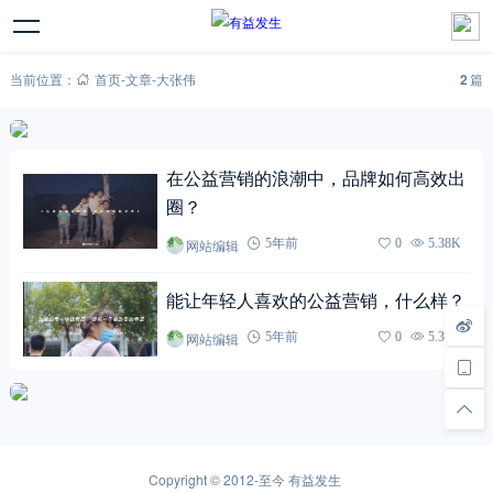
当前位置：
首页
-
文章
-
大张伟
2
篇
在公益营销的浪潮中，品牌如何高效出
圈？
网站编辑
5年前
0
5.38K
能让年轻人喜欢的公益营销，什么样？
网站编辑
5年前
0
5.32K
Copyright © 2012-至今
有益发生