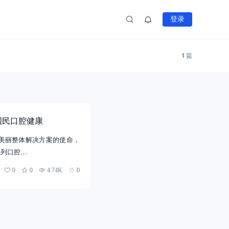
登录
1
篇
国民口腔健康
美丽整体解决方案的使命，
系列口腔…
0
0
4.74K
0