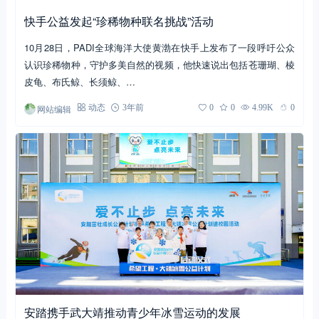
快手公益发起“珍稀物种联名挑战”活动
10月28日，PADI全球海洋大使黄渤在快手上发布了一段呼吁公众
认识珍稀物种，守护多美自然的视频，他快速说出包括苍珊瑚、棱
皮龟、布氏鲸、长须鲸、…
网站编辑
动态
3年前
0
0
4.99K
0
安踏携手武大靖推动青少年冰雪运动的发展