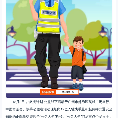
12月2日，“微光计划”公益线下活动于广州市越秀区英雄广场举行。
中国青基会、快手公益在活动现场向12位入驻快手且积极传播交通安全
知识的正能量交警授予“公益大使”称号。“公益大使”们从重点个案入手，