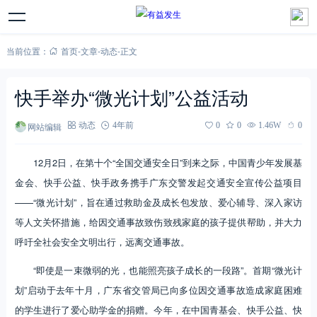
当前位置：
首页
-
文章
-
动态
-
正文
快手举办“微光计划”公益活动
网站编辑
动态
4年前
0
0
1.46W
0
12月2日，在第十个“全国交通安全日”到来之际，中国青少年发展基
金会、快手公益、快手政务携手广东交警发起交通安全宣传公益项目
——“微光计划”，旨在通过救助金及成长包发放、爱心辅导、深入家访
等人文关怀措施，给因交通事故致伤致残家庭的孩子提供帮助，并大力
呼吁全社会安全文明出行，远离交通事故。
“即使是一束微弱的光，也能照亮孩子成长的一段路”。首期“微光计
划”启动于去年十月，广东省交管局已向多位因交通事故造成家庭困难
的学生进行了爱心助学金的捐赠。今年，在中国青基会、快手公益、快