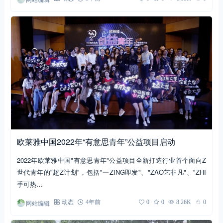
欧莱雅中国2022年“有意思青年”公益项目启动
2022年欧莱雅中国"有意思青年"公益项目全新打造行业首个面向Z
世代青年的"超Z计划"，包括"一ZING即发"、"ZAO艺非凡"、"ZHI
手可热…
网站编辑
动态
4年前
0
0
8.26K
0