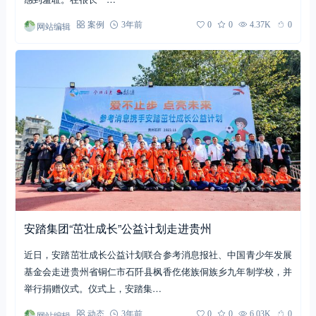
网站编辑
案例
3年前
0
0
4.37K
0
安踏集团“茁壮成长”公益计划走进贵州
近日，安踏茁壮成长公益计划联合参考消息报社、中国青少年发展
基金会走进贵州省铜仁市石阡县枫香仡佬族侗族乡九年制学校，并
举行捐赠仪式。仪式上，安踏集…
网站编辑
动态
3年前
0
0
6.03K
0